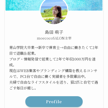
島田 萌子
moecocoSALON主宰
青山学院大卒業→新卒で保育士→自由に働きたくて2年
目で退職＆起業。
ブログ・情報発信で起業して2年で年収1000万円を達
成。
現在はWEB集客やブランディング構築を教えるコンサ
ルで、PC1台で自由に働く実績者を多数輩出中。
夫婦で自由なライフスタイルを送り、猫2匹と自宅で過
ごす毎日が癒し。
Profile